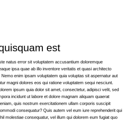
quisquam est
iste natus error sit voluptatem accusantium doloremque
que ipsa quae ab illo inventore veritatis et quasi architecto
o. Nemo enim ipsam voluptatem quia voluptas sit aspernatur aut
ntur magni dolores eos qui ratione voluptatem sequi nesciunt.
orem ipsum quia dolor sit amet, consectetur, adipisci velit, sed
pora incidunt ut labore et dolore magnam aliquam quaerat
eniam, quis nostrum exercitationem ullam corporis suscipit
a commodi consequatur? Quis autem vel eum iure reprehenderit qui
ihil molestiae consequatur, vel illum qui dolorem eum fugiat quo