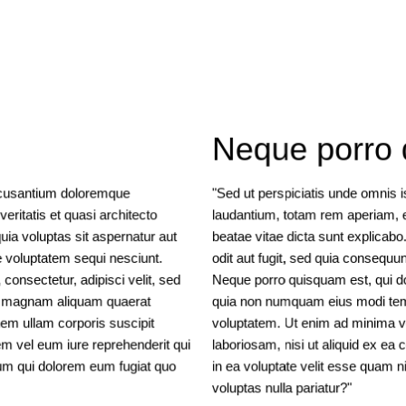
Neque porro 
accusantium doloremque
"Sed ut perspiciatis unde omnis 
eritatis et quasi architecto
laudantium, totam rem aperiam, ea
ia voluptas sit aspernatur aut
beatae vitae dicta sunt explicab
e voluptatem sequi nesciunt.
odit aut fugit, sed quia consequu
onsectetur, adipisci velit, sed
Neque porro quisquam est, qui dol
re magnam aliquam quaerat
quia non numquam eius modi tem
em ullam corporis suscipit
voluptatem. Ut enim ad minima v
m vel eum iure reprehenderit qui
laboriosam, nisi ut aliquid ex e
llum qui dolorem eum fugiat quo
in ea voluptate velit esse quam n
voluptas nulla pariatur?"