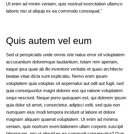
Elements
Ut enim ad minim veniam, quis nostrud exercitation ullamco
laboris nisi ut aliquip ex ea commodo consequat."
Images
and
video
Quis autem vel eum
Sed ut perspiciatis unde omnis iste natus error sit voluptatem
Typography
accusantium doloremque laudantium, totam rem aperiam,
eaque ipsa quae ab illo inventore veritatis et quasi architecto
Helpers
beatae vitae dicta sunt explicabo. Nemo enim ipsam
voluptatem quia voluptas sit aspernatur aut odit aut fugit, sed
quia consequuntur magni dolores eos qui ratione voluptatem
Colors
sequi nesciunt. Neque porro quisquam est, qui dolorem ipsum
quia dolor sit amet, consectetur, adipisci velit, sed quia non
numquam eius modi tempora incidunt ut labore et dolore
Icons
magnam aliquam quaerat voluptatem. Ut enim ad minima
veniam, quis nostrum exercitationem ullam corporis suscipit
laboriosam, nisi ut aliquid ex ea commodi consequatur? Quis
Animation