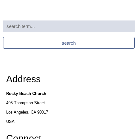
one
column
no
shadow
Boxed
search
side
column
left
Boxed
Address
column
(left
+
Rocky Beach Church
right)
495 Thompson Street
Los Angeles, CA 90017
Grid
USA
Connect