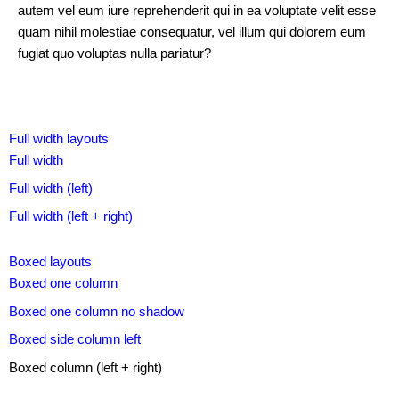
width
autem vel eum iure reprehenderit qui in ea voluptate velit esse
quam nihil molestiae consequatur, vel illum qui dolorem eum
Full
fugiat quo voluptas nulla pariatur?
width
(left)
Full
Skip
Full width layouts
width
navigation
Full width
(left
+
Full width (left)
right)
Full width (left + right)
Boxed
Boxed layouts
layouts
Boxed one column
Boxed
Boxed one column no shadow
one
Boxed side column left
column
Boxed column (left + right)
Boxed