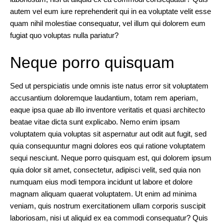
autem vel eum iure reprehenderit qui in ea voluptate velit esse
Core
quam nihil molestiae consequatur, vel illum qui dolorem eum
Modules
fugiat quo voluptas nulla pariatur?
Neque porro quisquam
News
Sed ut perspiciatis unde omnis iste natus error sit voluptatem
Events
accusantium doloremque laudantium, totam rem aperiam,
eaque ipsa quae ab illo inventore veritatis et quasi architecto
beatae vitae dicta sunt explicabo. Nemo enim ipsam
Forms
voluptatem quia voluptas sit aspernatur aut odit aut fugit, sed
quia consequuntur magni dolores eos qui ratione voluptatem
Layouts
sequi nesciunt. Neque porro quisquam est, qui dolorem ipsum
quia dolor sit amet, consectetur, adipisci velit, sed quia non
Full
numquam eius modi tempora incidunt ut labore et dolore
width
magnam aliquam quaerat voluptatem. Ut enim ad minima
layouts
veniam, quis nostrum exercitationem ullam corporis suscipit
Full
laboriosam, nisi ut aliquid ex ea commodi consequatur? Quis