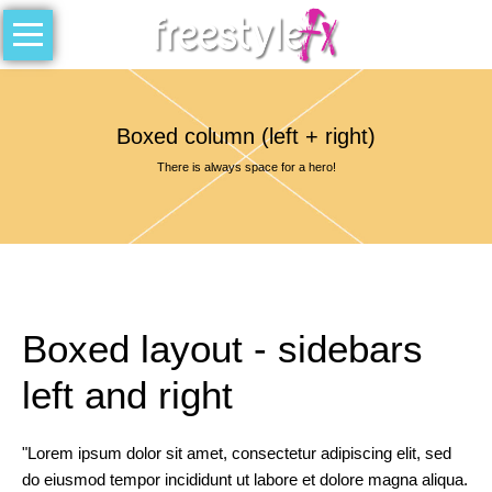
Skip
Sample
navigation
Pages
Sample
Boxed column (left + right)
page
2
There is always space for a hero!
Sample
page
3
Sample
page
Boxed layout - sidebars
4
left and right
Sample
page
"Lorem ipsum dolor sit amet, consectetur adipiscing elit, sed
5
do eiusmod tempor incididunt ut labore et dolore magna aliqua.